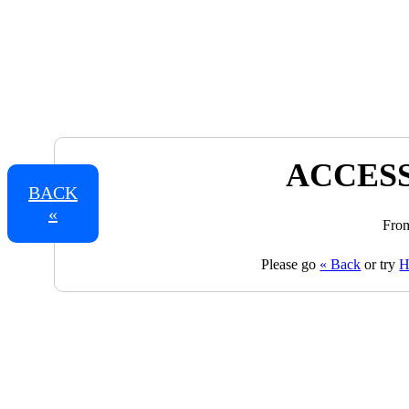
ACCESS
BACK
«
From
Please go
« Back
or try
H