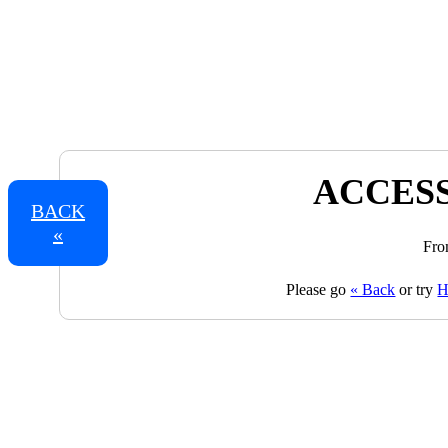
ACCESS
BACK
«
Fro
Please go
« Back
or try
H