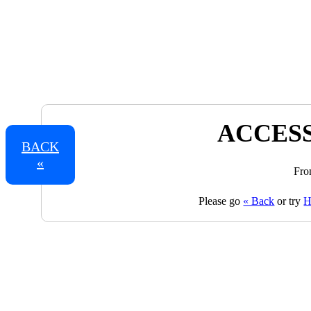
ACCESS
BACK
«
Fro
Please go
« Back
or try
H