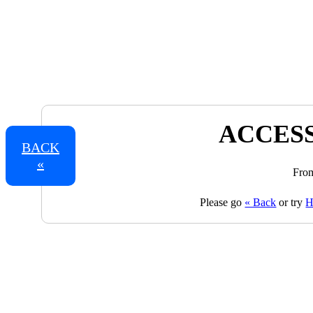
ACCESS
BACK
«
From
Please go
« Back
or try
H