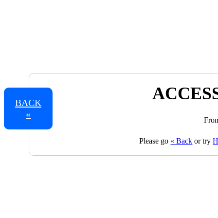
ACCESS
BACK
«
From
Please go
« Back
or try
H