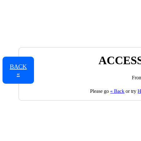
ACCESS
BACK
«
From
Please go
« Back
or try
H