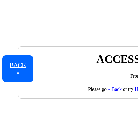
ACCESS
BACK
«
Fro
Please go
« Back
or try
H