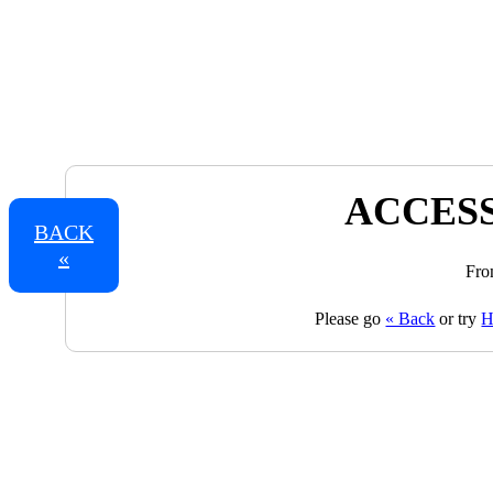
ACCESS
BACK
«
Fro
Please go
« Back
or try
H