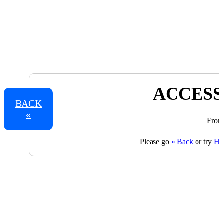
ACCESS
BACK
«
Fro
Please go
« Back
or try
H