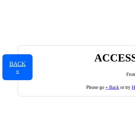
ACCESS
BACK
«
From
Please go
« Back
or try
H