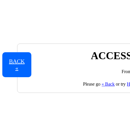
ACCESS
BACK
«
From
Please go
« Back
or try
H